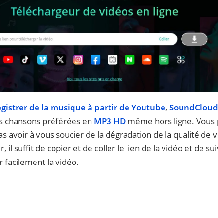
gistrer de la musique à partir de Youtube
,
SoundCloud
os chansons préférées en
MP3 HD
même hors ligne. Vous p
as avoir à vous soucier de la dégradation de la qualité de
, il suffit de copier et de coller le lien de la vidéo et de sui
er facilement la vidéo.
ment des vidéos YouTube
Téléchargez une vidéo de