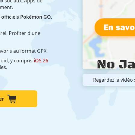
ux sociaux, Apps de
cement.
 officiels Pokémon GO,
el. Profiter d'une
favoris au format GPX.
roid, y compris
iOS 26
les.
Regardez la vidéo 
er