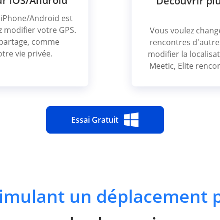
ur iOS/Android
Découvrir plu
e iPhone/Android est
z modifier votre GPS.
Vous voulez change
e partage, comme
rencontres d'autre
tre vie privée.
modifier la localisa
Meetic, Elite renco
Essai Gratuit
imulant un déplacement 