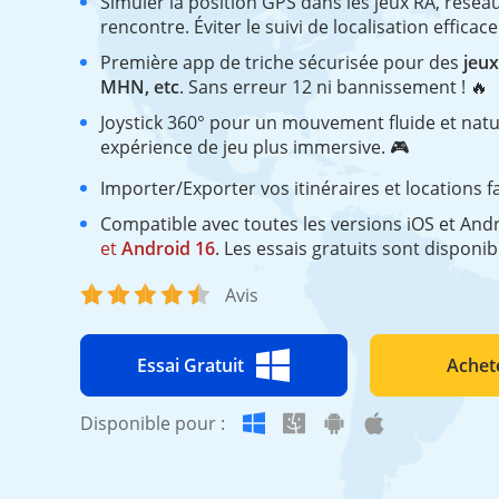
Simuler la position GPS dans les jeux RA, résea
rencontre. Éviter le suivi de localisation effica
Première app de triche sécurisée pour des
jeux
MHN, etc
. Sans erreur 12 ni bannissement ! 🔥
Joystick 360° pour un mouvement fluide et natur
expérience de jeu plus immersive. 🎮
Importer/Exporter vos itinéraires et locations 
Compatible avec toutes les versions iOS et And
et
Android 16
. Les essais gratuits sont disponib
Avis
Essai Gratuit
Achet
Disponible pour :