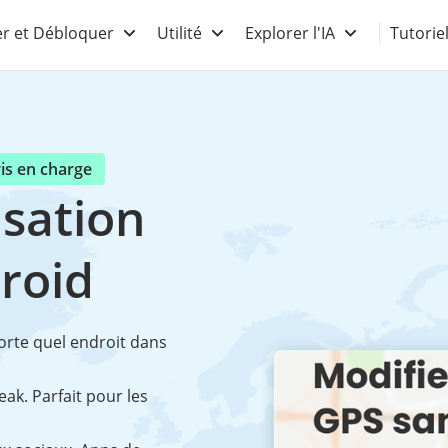
r et Débloquer
Utilité
Explorer l'IA
Tutorie
ris en charge
isation
roid
orte quel endroit dans
reak. Parfait pour les