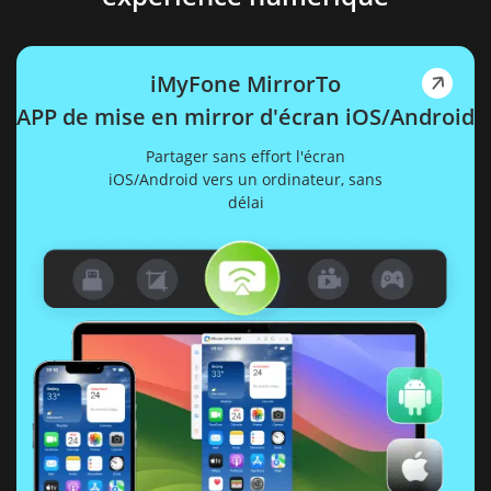
o
n iOS/Android
n
, sans