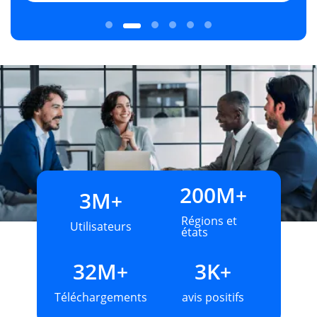
200
M
+
3
M
+
Régions et
Utilisateurs
états
32
M
3
K
+
+
Téléchargements
avis positifs