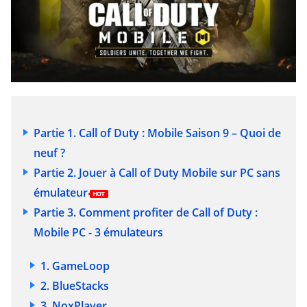
Partie 1. Call of Duty : Mobile Saison 9 – Quoi de
neuf ?
Partie 2. Jouer à Call of Duty Mobile sur PC sans
émulateur
Partie 3. Comment profiter de Call of Duty :
Mobile PC - 3 émulateurs
1. GameLoop
2. BlueStacks
3. NoxPlayer