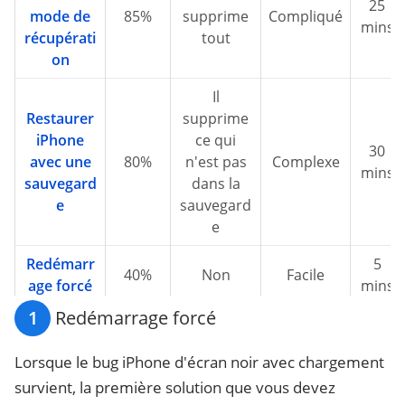
25
mode de
85%
supprime
Compliqué
mins
récupérati
tout
on
Il
Restaurer
supprime
iPhone
ce qui
30
avec une
80%
n'est pas
Complexe
mins
sauvegard
dans la
e
sauvegard
e
Redémarr
5
40%
Non
Facile
age forcé
mins
1
Redémarrage forcé
Lorsque le bug iPhone d'écran noir avec chargement
survient, la première solution que vous devez