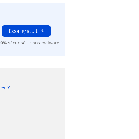
Essai gratuit
00% sécurisé | sans malware
rer ?