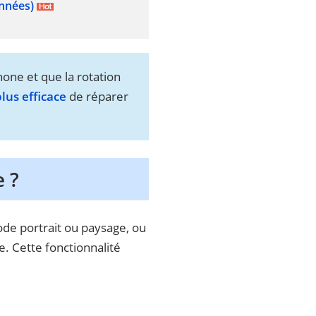
onnées)
hone et que la rotation
lus efficace
de réparer
 ?
ode portrait ou paysage, ou
. Cette fonctionnalité