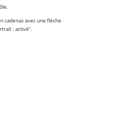
ôle.
 un cadenas avec une flèche
rait : activé".