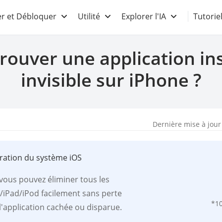
r et Débloquer
Utilité
Explorer l'IA
Tutorie
ouver une application ins
invisible sur iPhone ?
Dernière mise à jour
ration du système iOS
, vous pouvez éliminer tous les
/iPad/iPod facilement sans perte
*1
l'application cachée ou disparue.