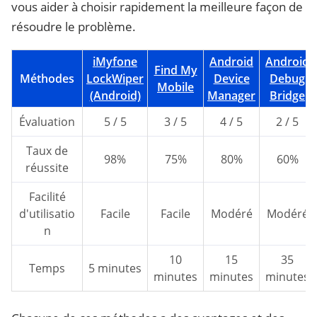
vous aider à choisir rapidement la meilleure façon de
résoudre le problème.
iMyfone
Android
Android
Find My
Méthodes
LockWiper
Device
Debug
Mobile
(Android)
Manager
Bridge
Évaluation
5 / 5
3 / 5
4 / 5
2 / 5
Taux de
98%
75%
80%
60%
réussite
Facilité
d'utilisatio
Facile
Facile
Modéré
Modéré
n
10
15
35
Temps
5 minutes
minutes
minutes
minutes