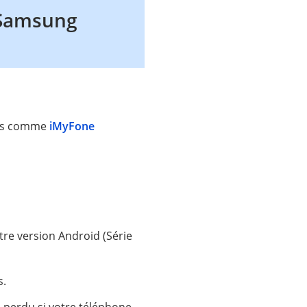
P Samsung
ions comme
iMyFone
tre version Android (Série
s.
s perdu si votre téléphone