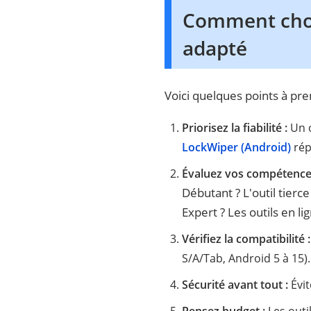
Comment chois
adapté
Voici quelques points à pr
Priorisez la fiabilité :
Un o
LockWiper (Android)
rép
Évaluez vos compétences
Débutant ? L'outil tierce
Expert ? Les outils en 
Vérifiez la compatibilité 
S/A/Tab, Android 5 à 15).
Sécurité avant tout :
Évi
Pensez budget :
Les outi