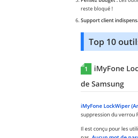
reste bloqué !
Support client indispens
Top 10 outi
iMyFone Lock
1
de Samsung
iMyFone LockWiper (And
suppression du verrou F
Il est conçu pour les uti
pas.
Aucun mot de pass