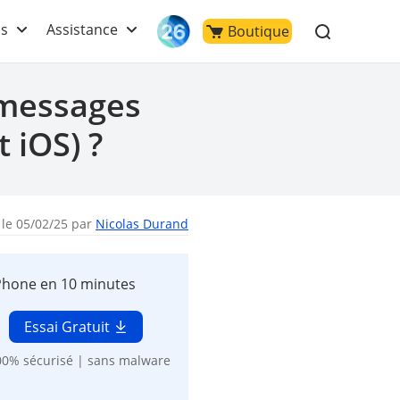
ls
Assistance
Boutique
 messages
 iOS) ?
 le 05/02/25 par
Nicolas Durand
Phone en 10 minutes
Essai Gratuit
00% sécurisé | sans malware