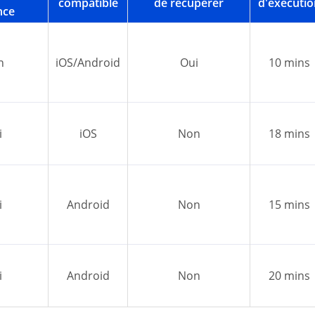
compatible
de récupérer
d'exécutio
nce
n
iOS/Android
Oui
10 mins
i
iOS
Non
18 mins
i
Android
Non
15 mins
i
Android
Non
20 mins