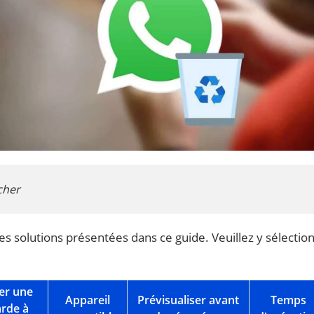
cher
les solutions présentées dans ce guide. Veuillez y sélectio
er une
Appareil
Prévisualiser avant
Temps
rde à