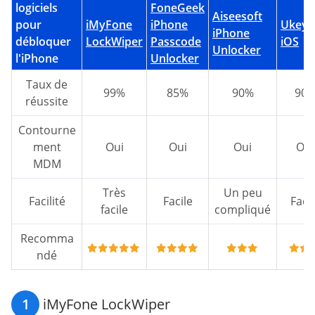
logiciels
FoneGeek
Aiseesoft
pour
iMyFone
iPhone
UkeyS
iPhone
débloquer
LockWiper
Passcode
iOS
Unlocker
l'iPhone
Unlocker
Taux de
99%
85%
90%
90
réussite
Contourne
ment
Oui
Oui
Oui
Oui
MDM
Très
Un peu
Facilité
Facile
Facil
facile
compliqué
Recomma
ndé
1
iMyFone LockWiper