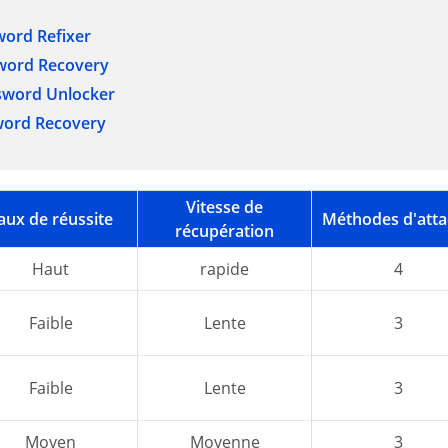
word Refixer
sword Recovery
sword Unlocker
word Recovery
Vitesse de
aux de réussite
Méthodes d'att
récupération
Haut
rapide
4
Faible
Lente
3
Faible
Lente
3
Moyen
Moyenne
3