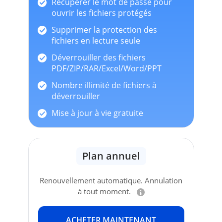
Récupérer le mot de passe pour
ouvrir les fichiers protégés
Supprimer la protection des
fichiers en lecture seule
Déverrouiller des fichiers
PDF/ZIP/RAR/Excel/Word/PPT
Nombre illimité de fichiers à
déverrouiller
Mise à jour à vie gratuite
Plan annuel
Renouvellement automatique. Annulation
à tout moment.
ACHETER MAINTENANT