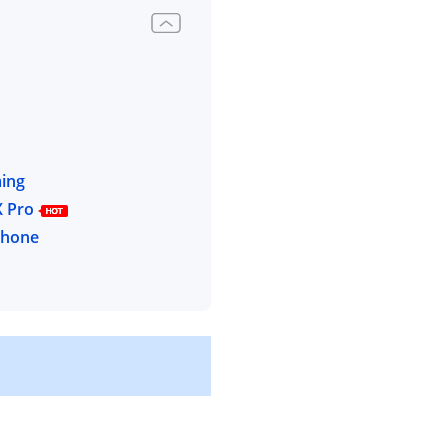
ming
X Pro
Phone