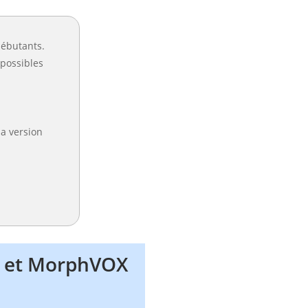
ébutants.
 possibles
la version
or et MorphVOX