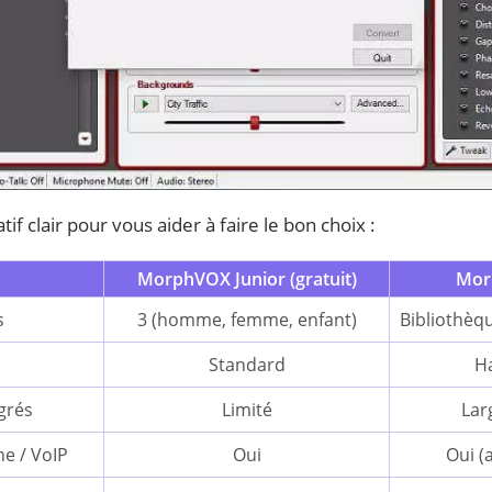
if clair pour vous aider à faire le bon choix :
MorphVOX Junior (gratuit)
Mor
s
3 (homme, femme, enfant)
Bibliothèq
Standard
Ha
grés
Limité
Lar
ne / VoIP
Oui
Oui (