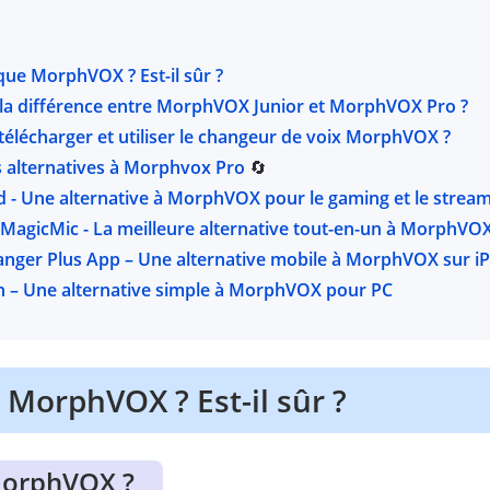
 que MorphVOX ? Est-il sûr ?
st la différence entre MorphVOX Junior et MorphVOX Pro ?
télécharger et utiliser le changeur de voix MorphVOX ?
es alternatives à Morphvox Pro
🔄
 - Une alternative à MorphVOX pour le gaming et le strea
MagicMic - La meilleure alternative tout-en-un à MorphVO
hanger Plus App – Une alternative mobile à MorphVOX sur i
sh – Une alternative simple à MorphVOX pour PC
 MorphVOX ? Est-il sûr ?
MorphVOX ?