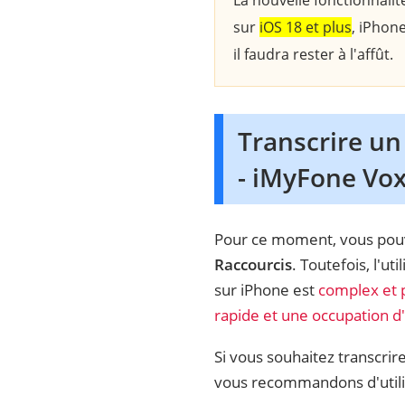
La nouvelle fonctionnali
sur
iOS 18 et plus
, iPhon
il faudra rester à l'affût.
Transcrire un
- iMyFone Vo
Pour ce moment, vous po
Raccourcis
. Toutefois, l'u
sur iPhone est
complex et 
rapide et une occupation 
Si vous souhaitez transcrir
vous recommandons d'util