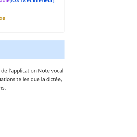
iable
[iOS 18 et inférieur]
xe
de l'application Note vocal
tions telles que la dictée,
ns.