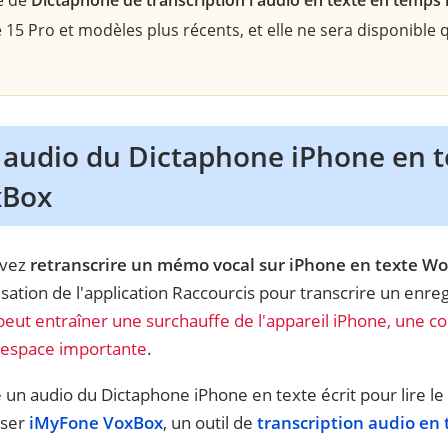
té de
Dictaphone de transcription l'audio en texte en temps 
e 15 Pro et modèles plus récents, et elle ne sera disponible
 audio du Dictaphone iPhone en t
xBox
uvez
retranscrire un mémo vocal sur iPhone en texte Wor
tilisation de l'application Raccourcis pour transcrire un en
peut entraîner une surchauffe de l'appareil iPhone, une 
d'espace importante
.
e un audio du Dictaphone iPhone en texte écrit pour lire le
iser
iMyFone VoxBox
, un outil de
transcription audio en 