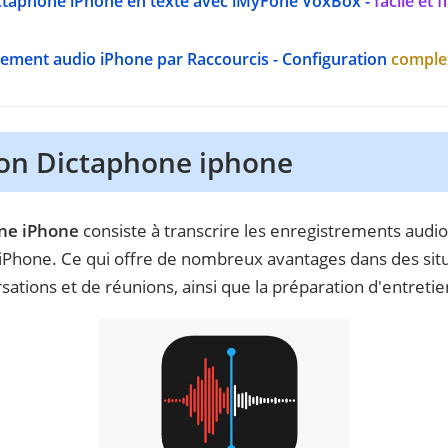
ictaphone iPhone en texte avec iMyFone VoxBox -
facile et f
rement audio iPhone par Raccourcis - Configuration
comple
ion Dictaphone iphone
one iPhone
consiste à transcrire les enregistrements audio 
'iPhone. Ce qui offre de nombreux avantages dans des situa
ations et de réunions, ainsi que la préparation d'entretie