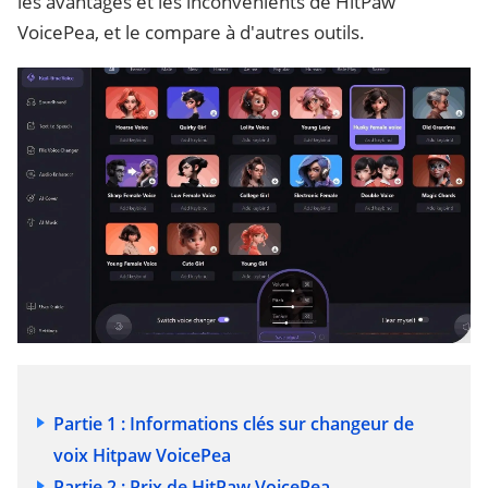
les avantages et les inconvénients de HitPaw
VoicePea, et le compare à d'autres outils.
Partie 1 : Informations clés sur changeur de
voix Hitpaw VoicePea
Partie 2 : Prix de HitPaw VoicePea