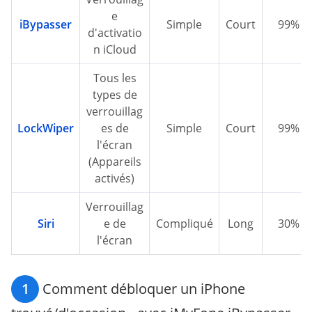
e
iBypasser
Simple
Court
99%
d'activatio
n iCloud
Tous les
types de
verrouillag
LockWiper
es de
Simple
Court
99%
l'écran
(Appareils
activés)
Verrouillag
Siri
e de
Compliqué
Long
30%
l'écran
1
Comment débloquer un iPhone