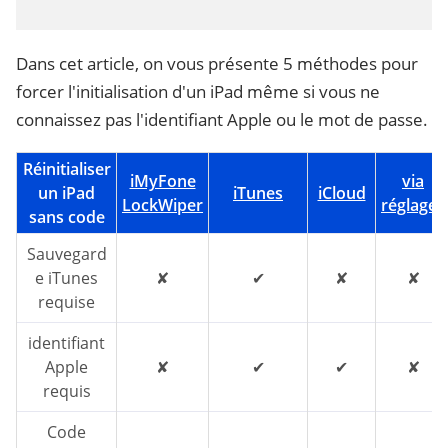
Dans cet article, on vous présente 5 méthodes pour
forcer l'initialisation d'un iPad même si vous ne
connaissez pas l'identifiant Apple ou le mot de passe.
Réinitialiser
iMyFone
via
un iPad
iTunes
iCloud
LockWiper
réglages
sans code
Sauvegard
e iTunes
✘
✔
✘
✘
requise
identifiant
Apple
✘
✔
✔
✘
requis
Code