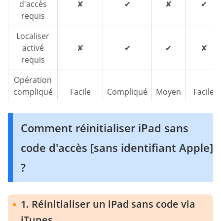
d'accès
✘
✔
✘
✔
requis
Localiser
activé
✘
✔
✔
✘
requis
Opération
compliqué
Facile
Compliqué
Moyen
Facile
e
Durée
10~15
40~50
35~40
40~50
Comment réinitialiser iPad sans
requise
mins
mins
mins
mins
code d'accès [sans identifiant Apple]
Taux de
98%
70%
80%
90%
?
réussie
1. Réinitialiser un iPad sans code via
iTunes