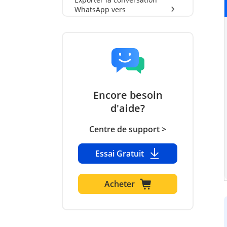
WhatsApp vers
l'ordinateur
Restaurer/exporter la
sauvegarde Google Drive
WhatsApp
Encore besoin
d'aide?
Centre de support >
Essai Gratuit
Acheter