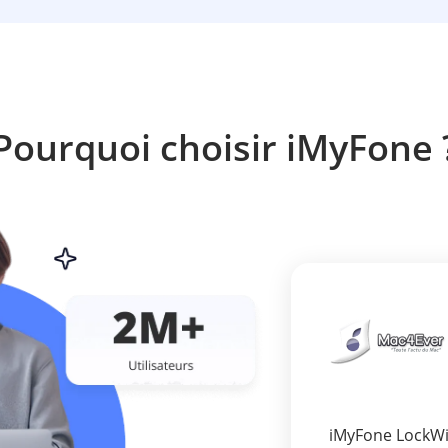
Pourquoi choisir iMyFone 
iMyFone LockWip