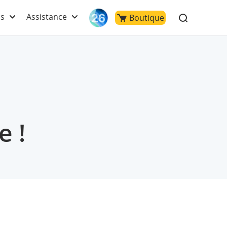
ls
Assistance
Boutique
e !