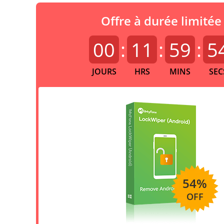
Offre à durée limitée
00
:
11
:
59
:
5
JOURS
HRS
MINS
SEC
54%
OFF