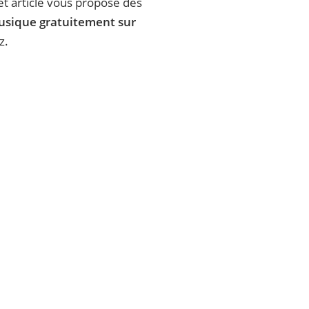
t article vous propose des
usique gratuitement sur
z.