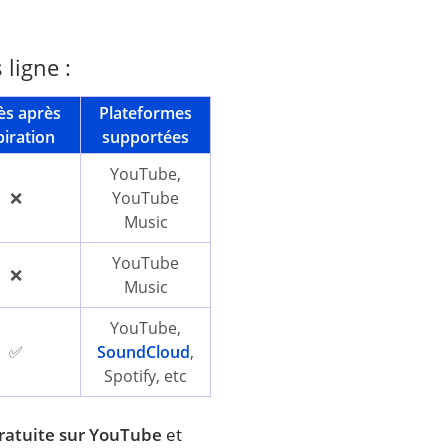
ligne :
ès après
Plateformes
iration
supportées
YouTube,
❌
YouTube
Music
YouTube
❌
Music
YouTube,
✅
SoundCloud
,
Spotify, etc
ratuite sur YouTube
et