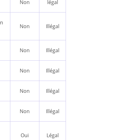
Non
légal
on
Non
Illégal
Non
Illégal
p
Non
Illégal
Non
Illégal
p
Non
Illégal
p
Oui
Légal