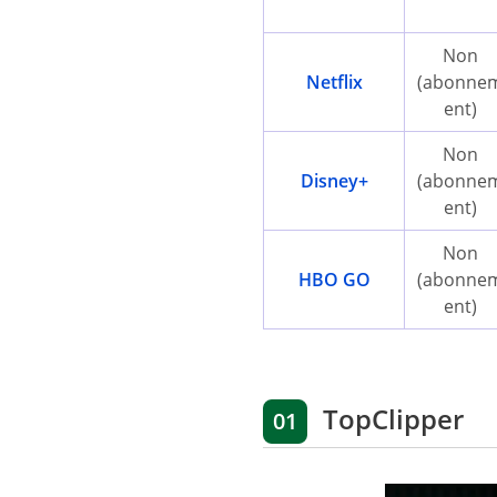
Non
Netflix
(abonne
ent)
Non
Disney+
(abonne
ent)
Non
HBO GO
(abonne
ent)
TopClipper
01