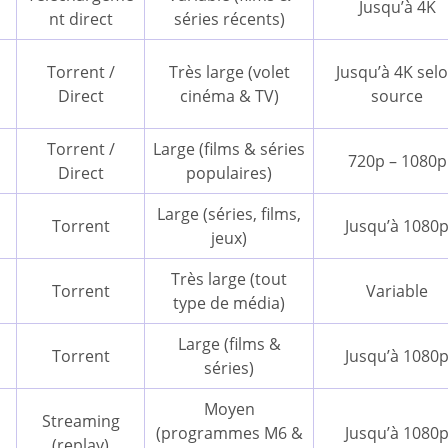
Jusqu’à 4K
nt direct
séries récents)
Torrent /
Très large (volet
Jusqu’à 4K sel
Direct
cinéma & TV)
source
Torrent /
Large (films & séries
720p – 1080p
Direct
populaires)
Large (séries, films,
Torrent
Jusqu’à 1080
jeux)
Très large (tout
Torrent
Variable
type de média)
Large (films &
Torrent
Jusqu’à 1080
séries)
Moyen
Streaming
(programmes M6 &
Jusqu’à 1080
(replay)