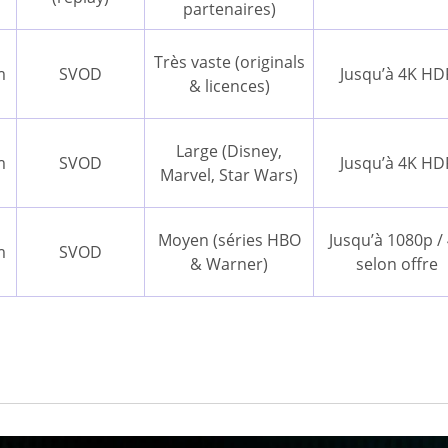
partenaires)
Très vaste (originals
m
SVOD
Jusqu’à 4K HD
& licences)
Large (Disney,
m
SVOD
Jusqu’à 4K HD
Marvel, Star Wars)
Moyen (séries HBO
Jusqu’à 1080p /
m
SVOD
& Warner)
selon offre