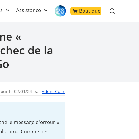
ls
Assistance
Boutique
me «
chec de la
Go
jour le 02/01/24 par
Adem Colin
iché le message d'erreur «
solution... Comme des