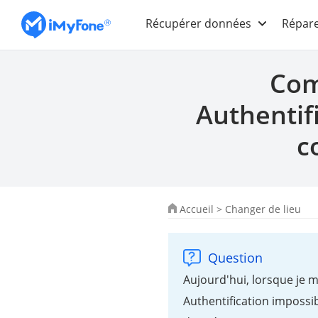
Récupérer données
Répare
Com
Authentif
c
Accueil
>
Changer de lieu
Question
Aujourd'hui, lorsque je m
Authentification impossib