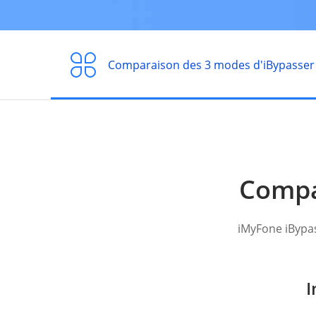
Comparaison des 3 modes d'iBypasser
Compa
iMyFone iBypas
I